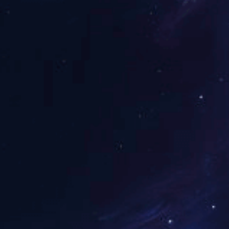
粤海再获蛙业荣耀：【2023中国牛蛙产业风
喜报！热烈祝贺粤海预混料科技公司通过广
近日，经专家评审和网上公示，广东省科学技术厅正式公
预混料科技公司申报的“广东省水产饲料添加剂预混料工
组建省级水产饲料添加剂预混料工...