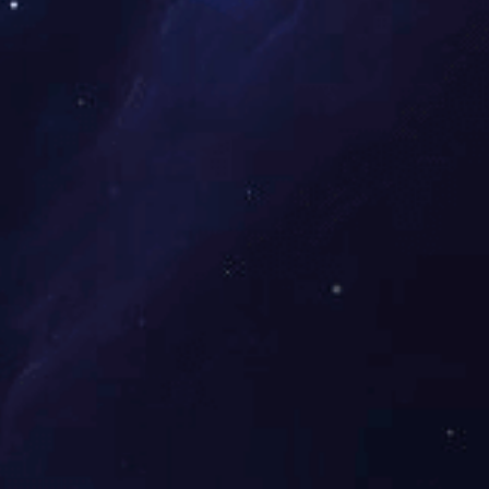
虾养殖技术交流会”圆满举办
保证饲料品质为先，始终严抓产品质量！
中国水产前沿展！