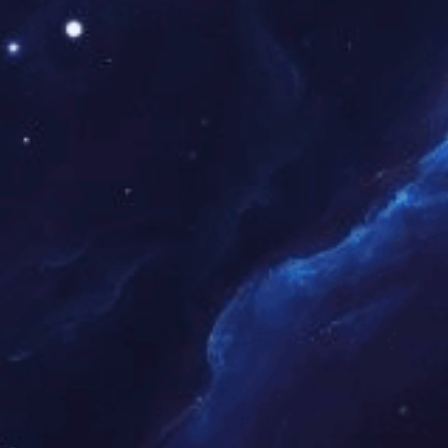
云榜-年度饲料优选品牌】
东省工程技术研究中心认定！
布了2022年度广东省工程技术研究中心名单，凭借扎实的技术
程技术研究中心”成功认定。我司在湛江市水产饲料添加剂预混料