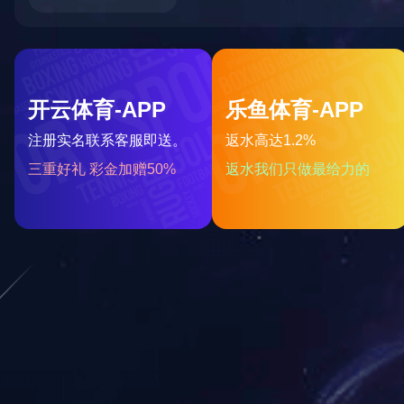
2024-09-21
喜讯丨粤海饲料集团再度荣膺“广东企业500强”
喜讯！粤海饲料产学研项目成功入选“湛江市