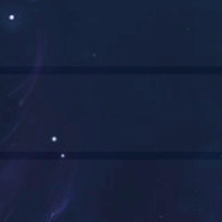
2024-08-30