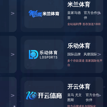
九游体育(中国)官方网站-九游 SPORTS
·
粤海动态
·
集团新闻
粤海水产亮相第18届上海国际渔业博览会，与大家一同品金鲳鱼！