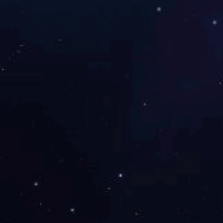
<
走进粤海
粤海动态
粤海研发
粤
集团介绍
集团新闻
专家委员会
饲
总裁寄语
媒体报道
研发平台
生
发展历程
集团公告
科研成果
粤
企业荣誉
核心研发团队
旗下企业