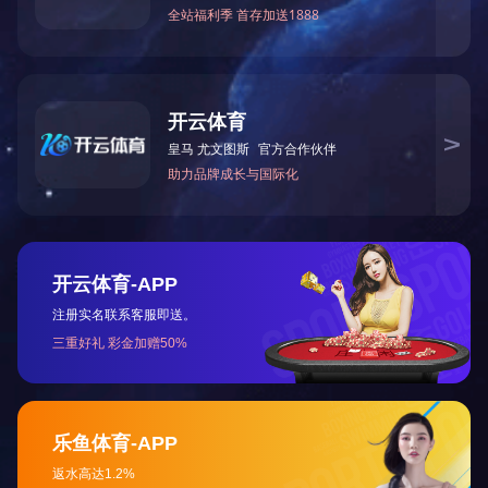
走进粤海
粤海动态
粤海研发
粤海智造
投资者关系
人才发展
联系我们
0759-2323-323
服务热线