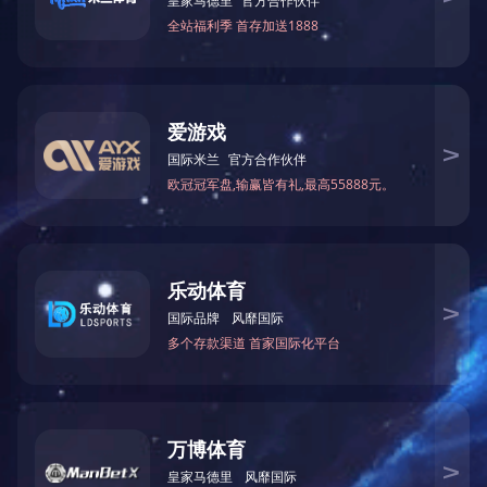
广东粤佳21年第四季度环境监测报告（HJ211211-02）（噪声）
广东粤佳21年第四季度环境监测报告（HJ211211-02）（噪
声）.pdf
15
2022.08
广东粤佳21年第四季度环境监测报告（HJ211220-02）（废水）
广东粤佳21年第四季度环境监测报告（HJ211220-02）（废
水）.pdf
15
2022.08
···
4
5
6
7
8
···
>