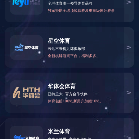
声）.pdf
05
2023.06
九游体育(中国)官方网站-九游 SPORTS2022年第二季度环保监测报告
2022年第二季度环保监测报告.pdf
24
2022.08
九游体育(中国)官方网站-九游 SPORTS2022年第一季度环保监测报告
2022年第一季度环保监测报告.pdf
24
2022.08
九游体育(中国)官方网站-九游 SPORTS2021年第四季度监测报告
2021年第四季度监测报告.pdf
24
2022.08