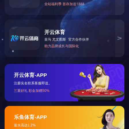
粤海动态
粤海研发
粤海智造
投资者关系
人才发展
联系我们
0759-2323-323
服务热线
友情链接
网站地图
EKP办公