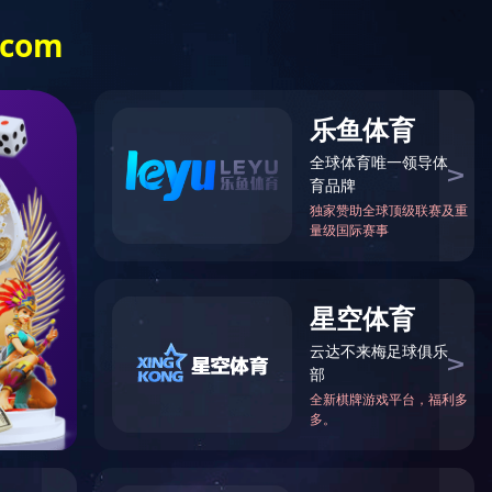
投资者关系
人才发展
联系我们
EN
上一篇