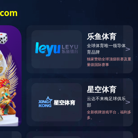
投资者关系
人才发展
联系我们
EN
上一篇