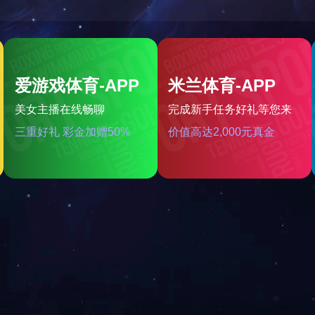
海智造
投资者关系
人才发展
料
加入粤海
物技术
粤海培训学院
联系我们
海水产品