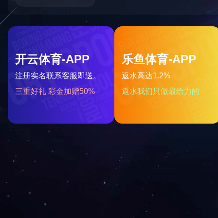
走进粤海
粤海动态
粤海研发
粤
集团介绍
集团新闻
专家委员会
饲
总裁寄语
媒体报道
研发平台
生
发展历程
集团公告
科研成果
粤
企业荣誉
核心研发团队
旗下企业
企业文化