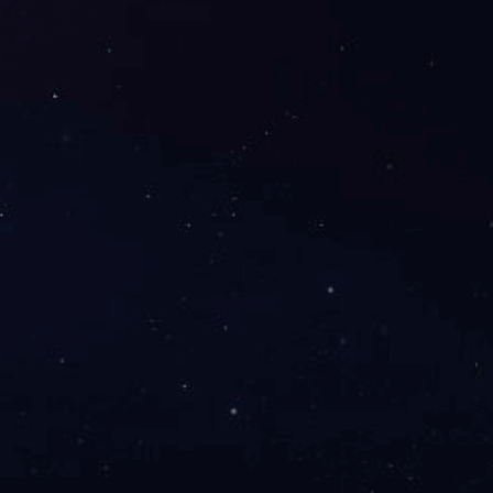
服务热线
0759-2323-323