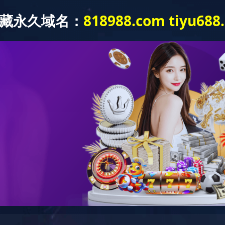
ORTS
走进粤海
粤海动态
粤海研发
粤海智造