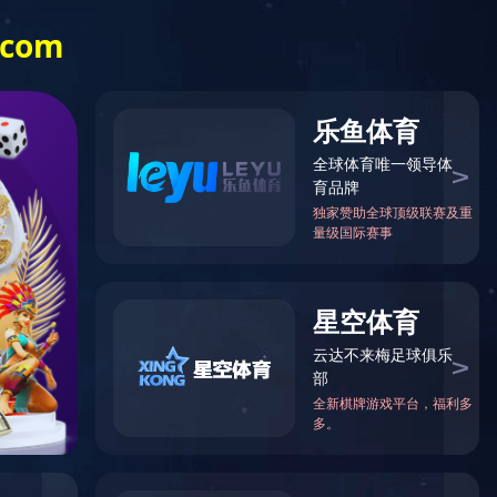
投资者关系
人才发展
联系我们
EN
AI