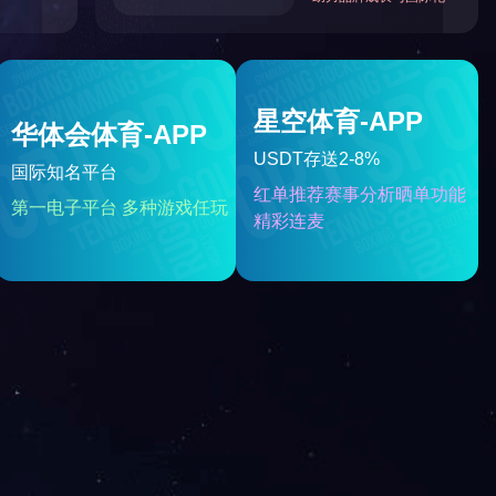
服务热线
0759-2323-323