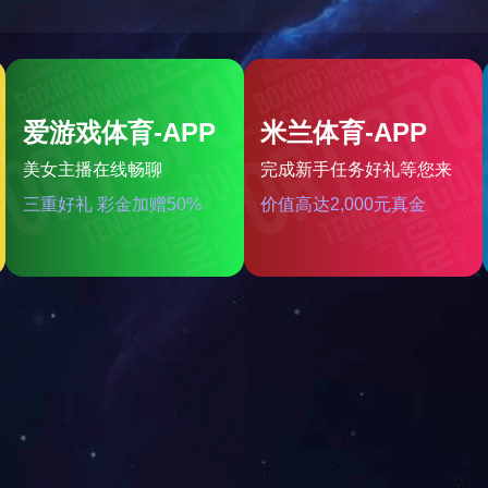
返回列表
海智造
投资者关系
人才发展
料
加入粤海
物技术
粤海培训学院