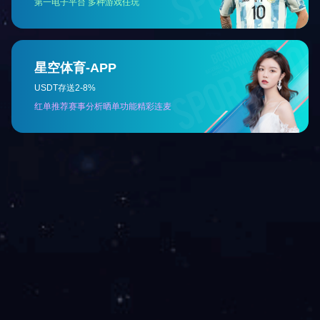
粤海动态
粤海研发
粤海智造
投资者关系
人才发展
联系我们
0759-2323-323
服务热线
友情链接
网站地图
EKP办公
Copyright ? 2021 九游体育(中国)官方网站-九游 SPORTS. All Rights