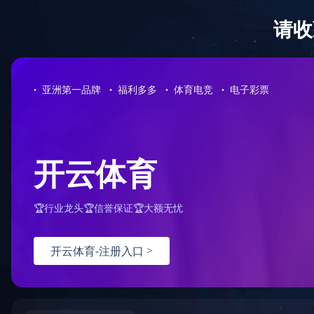
九游体育(中国)官方网站-九游 SP