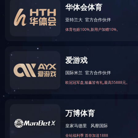
饲料
生物技术
粤海水产品
草虾料
净含量：20kg
返回列表